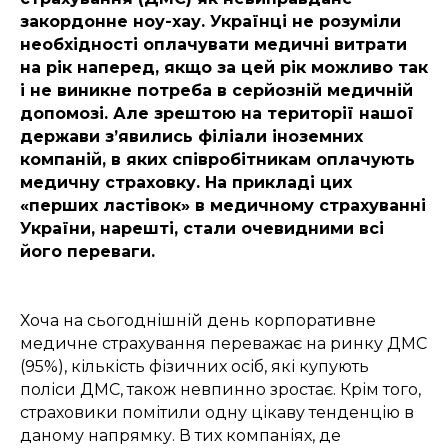
закордонне ноу-хау. Українці не розуміли
необхідності оплачувати медичні витрати
на рік наперед, якщо за цей рік можливо так
і не виникне потреба в серйозній медичній
допомозі. Але зрештою на території нашої
держави з’явились філіали іноземних
компаній, в яких співробітникам оплачують
медичну страховку. На прикладі цих
«перших ластівок» в медичному страхуванні
України, нарешті, стали очевидними всі
його переваги.
Хоча на сьогоднішній день корпоративне
медичне страхування переважає на ринку ДМС
(95%), кількість фізичних осіб, які купують
поліси ДМС, також невпинно зростає. Крім того,
страховики помітили одну цікаву тенденцію в
даному напрямку. В тих компаніях, де