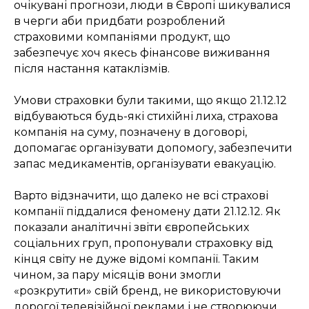
очікувані прогнози, люди в Європі шикувалися
в черги аби придбати розроблений
страховими компаніями продукт, що
забезпечує хоч якесь фінансове виживання
після настання катаклізмів.
Умови страховки були такими, що якщо 21.12.12
відбуваються будь-які стихійні лиха, страхова
компанія на суму, позначену в договорі,
допомагає організувати допомогу, забезпечити
запас медикаментів, організувати евакуацію.
Варто відзначити, що далеко не всі страхові
компанії піддалися феномену дати 21.12.12. Як
показали аналітичні звіти європейських
соціальних груп, пропонували страховку від
кінця світу не дуже відомі компанії. Таким
чином, за пару місяців вони змогли
«розкрутити» свій бренд, не використовуючи
дорогої телевізійної реклами і не створюючи