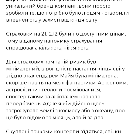
унікальний бренд компанії, вони просто
зробили те, що потрібно було людям - створили
впевненість у захисті від кінця світу.
Страховки на 21.12.12 були по доступним цінам,
тому в даному напрямку страхування
спрацювала кількість, ніж якість.
Для страхових компаній ризик був
мінімальний, вірогідність настання кінця світу
згідно з календарем Майя була мінімальна,
скоріше навіть на межі фантастики. Астрономи,
астрофізики і геологи посміювалися,
спостерігаючи за ажіотажем навколо
передбачень. Адже якби дійсно щось
загрожувало Землі з космосу або з океану, про
це було відомо за місяць, а то й за два.
Скуплені пачками консерви з'їдяться, свічки