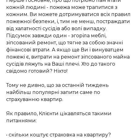
Перше і основне, про що потрібно пам'ятати
кожній людині - пожежа може трапитися з
кожним. Ви можете дотримуватися всіх правил
пожежної безпеки, і, тим не менш, постраждати
від халатності сусідів або волі випадку.
Підсумок завжди один - згоріла меблі,
зіпсований ремонт, що тягне за собою значні
фінансові втрати. А якщо ще Ви і винуватцем
пожежі є, витрати на ремонт зіпсованого майна
сусідів ляжуть на Ваші плечі. Хто до такого
свідомо готовий? Ніхто!
Тому не дивно, що за останній тиждень
найбільш популярні запити саме по
страхуванню квартир.
Як правило, Клієнти цікавляться такими
питаннями:
• скільки коштує страховка на квартиру?