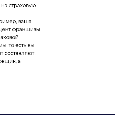
 на страховую
ример, ваша
роцент франшизы
раховой
ы, то есть вы
нт составляют,
овщик, а