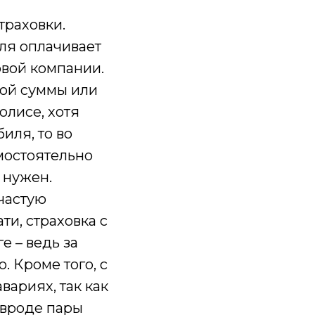
траховки.
иля оплачивает
овой компании.
вой суммы или
олисе, хотя
иля, то во
мостоятельно
 нужен.
ачастую
и, страховка с
 – ведь за
 Кроме того, с
ариях, так как
 вроде пары