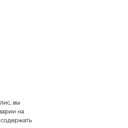
лис, вы
варии на
 содержать