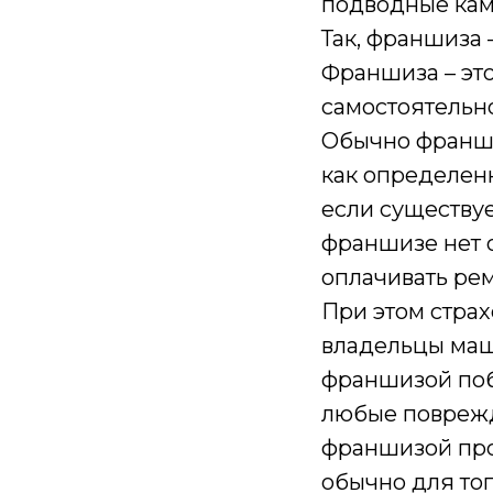
подводные камн
Так, франшиза 
Франшиза – это
самостоятельно
Обычно франши
как определен
если существуе
франшизе нет 
оплачивать рем
При этом страх
владельцы маши
франшизой поб
любые поврежде
франшизой про
обычно для тог