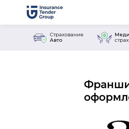
Страхование
Меди
Авто
стра
Франши
оформл