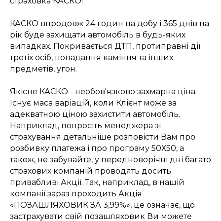
страховка КАСКО!
КАСКО впродовж 24 годин на добу і 365 днів на
рік буде захищати автомобіль в будь-яких
випадках. Покривається ДТП, протиправні дії
третіх осіб, попадання каміння та інших
предметів, угон.
Якісне КАСКО - необов'язково захмарна ціна.
Існує маса варіацій, коли Клієнт може за
адекватною ціною захистити автомобіль.
Наприклад, попросіть менеджера зі
страхування детальніше розповісти Вам про
розбивку платежа і про програму 50Х50, а
також, не забувайте, у передноворічні дні багато
страхових компаній проводять досить
привабливі Акції. Так, наприклад, в нашій
компанії зараз проходить Акція
«ПОЗАШЛЯХОВИК ЗА 3,99%», це означає, що
застрахувати свій позашляховик Ви можете