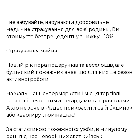
І не забувайте, набуваючи добровільне
медичне страхування для всієї родини, Ви
отримуєте безпрецедентну знижку - 10%!
Страхування майна
Новий рік пора подарунків та веселощів, але
будь-який пожежник знає, що для них це сезон
активної роботи.
На жаль, наші супермаркети і місця торгівлі
завалені неякісними петардами та гірляндами.
А хто не хоче в Різдво прикрасити свій будинок
або квартиру ілюмінацією!
За статистикою пожежної служби, в минулому
році під час новорічних свят київські