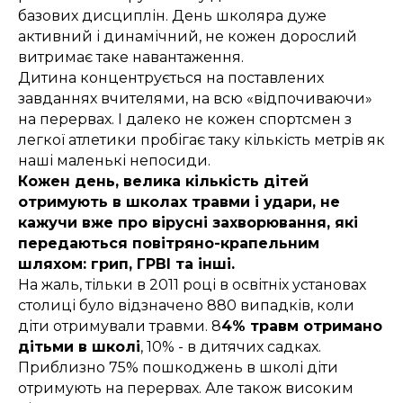
базових дисциплін. День школяра дуже
активний і динамічний, не кожен дорослий
витримає таке навантаження.
Дитина концентрується на поставлених
завданнях вчителями, на всю «відпочиваючи»
на перервах. І далеко не кожен спортсмен з
легкої атлетики пробігає таку кількість метрів як
наші маленькі непосиди.
Кожен день, велика кількість дітей
отримують в школах травми і удари, не
кажучи вже про вірусні захворювання, які
передаються повітряно-крапельним
шляхом: грип, ГРВІ та інші.
На жаль, тільки в 2011 році в освітніх установах
столиці було відзначено 880 випадків, коли
діти отримували травми. 8
4% травм отримано
дітьми в школі
, 10% - в дитячих садках.
Приблизно 75% пошкоджень в школі діти
отримують на перервах. Але також високим