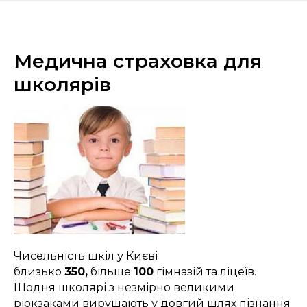
Медична страховка для
школярів
Чисельність шкіл у Києві
близько
350,
більше
100
гімназій та ліцеїв.
Щодня школярі з незмірно великими
рюкзаками вирушають у довгий шлях пізнання