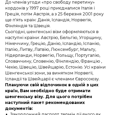
До членів угоди «про свободу перетину»
кордонів у 1997 році приєдналися Італія і
Греція, потім Австрія, а з 25 березня 2001 року
ще п'ять країн: Данія, Ісландія, Норвегія,
Фінляндія та Швеція.
Сьогодні, шенгенські візи оформляються в
наступні країни: Австрію, Бельгію, Угорщину,
Німеччину, Грецію, Данію, Ісландію, Іспанію,
Італію, Литву, Латвію, Люксембург, Мальту,
Нідерланди, Норвегію, Польщу, Португалію,
Словаччину, Словенію, Фінляндію, Францію ,
Чехію, Швецію, Швейцарію, Естонію. Усі країни
Шенгенської зони, за винятком Норвегії,
Ісландії та Швейцарії є членами Євросоюзу.
Плануючи свій відпочинок в одній з цих
країн, Вам необхідно буде отримати
шенгенську візу. Для цього потрібен
наступний пакет рекомендованих
документів:
Закордонний паспорт, термін дії якого як