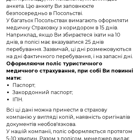
анкета. Цю анкету Ви заповнюєте
безпосередньо в Посольстві.
У багатьох Посольствах вимагають оформляти
медичну Страховку з коридором в 15 днів.
Наприклад, якщо Ви збираєтеся їхати на 10
днів, в полісі має вказуватися 25 днів
перебування. Зазвичай, ці дні розмежовуються
на дні фактичного перебування, і на запасні дні.
Оформляючи поліс туристичного
медичного страхування, при собі Ви повинні
мати:
Паспорт;
Закордонний паспорт;
ІПН.
Всі ці дані можна принести в страхову
компанію у вигляді копій, наявність оригіналів
документів необов'язкова.
У нашій компанії, поліс оформляється протягом
5-10 хвилин. Разом з полісом, менеджер видає