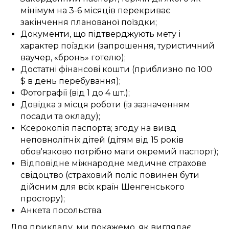
мінімум на 3-6 місяців перекриває
закінчення планованої поїздки;
Документи, що підтверджують мету і
характер поїздки (запрошення, туристичний
ваучер, «бронь» готелю);
Достатні фінансові кошти (приблизно по 100
$ в день перебування);
Фотографії (від 1 до 4 шт.);
Довідка з місця роботи (із зазначенням
посади та окладу);
Ксерокопія паспорта; згоду на виїзд
неповнолітніх дітей (дітям від 15 років
обов'язково потрібно мати окремий паспорт);
Відповідне міжнародне медичне страхове
свідоцтво (страховий поліс повинен бути
дійсним для всіх країн Шенгенського
простору);
Анкета посольства.
Для прикладу, ми покажемо, як виглядає