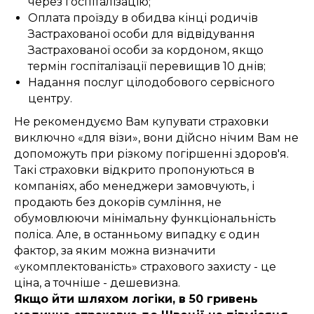
через госпіталізацію;
Оплата проїзду в обидва кінці родичів
Застрахованої особи для відвідування
Застрахованої особи за кордоном, якщо
термін госпіталізації перевищив 10 днів;
Надання послуг цілодобового сервісного
центру.
Не рекомендуємо Вам купувати страховки
виключно «для візи», вони дійсно нічим Вам не
допоможуть при різкому погіршенні здоров'я.
Такі страховки відкрито пропонуються в
компаніях, або менеджери замовчують, і
продають без докорів сумління, не
обумовлюючи мінімальну функціональність
поліса. Але, в останньому випадку є один
фактор, за яким можна визначити
«укомплектованість» страхового захисту - це
ціна, а точніше - дешевизна.
Якщо йти шляхом логіки, в 50 гривень