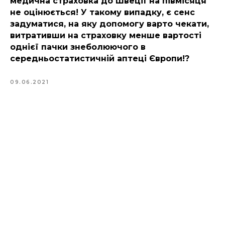
медична страховка до Швеції на півмісяця
не оцінюється! У такому випадку, є сенс
задуматися, на яку допомогу варто чекати,
витративши на страховку менше вартості
однієї пачки знеболюючого в
середньостатистичній аптеці Європи!?
09.06.2021