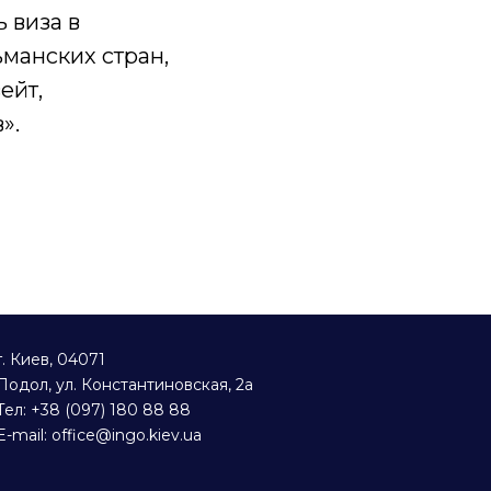
 виза в
ьманских стран,
ейт,
».
г. Киев, 04071
Подол, ул. Константиновская, 2а
Тел:
+38 (097) 180 88 88
E-mail:
office@ingo.kiev.ua