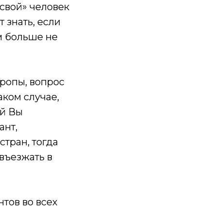
свой» человек
т знать, если
ам больше не
вропы, вопрос
аком случае,
ой Вы
ант,
тран, тогда
 въезжать в
тов во всех