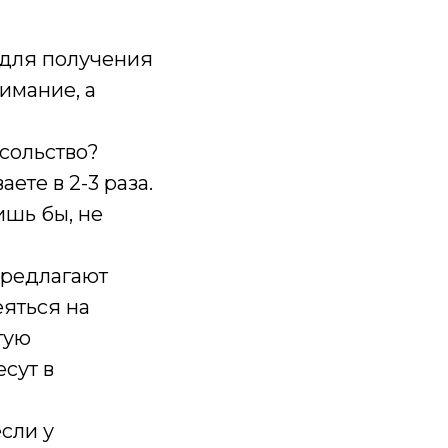
 для получения
имание, а
осольство?
ете в 2-3 раза.
ишь бы, не
предлагают
еяться на
тую
сут в
если у