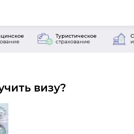
цинское
Туристическое
С
хование
страхование
и
учить визу?