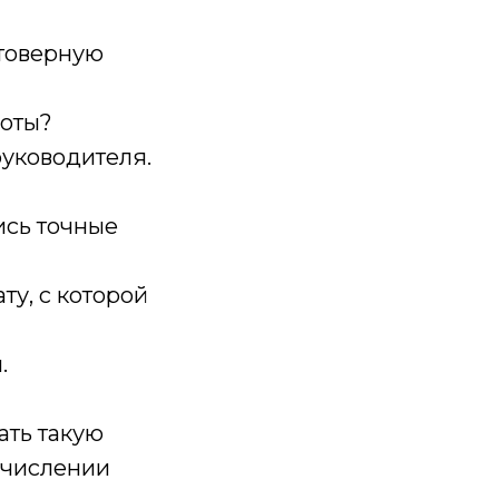
стоверную
боты?
руководителя.
ись точные
ту, с которой
.
ать такую
ечислении