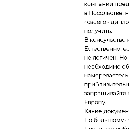
компании пред
в Посольстве, н
«своего» дипло
получить.
В консульство 
Естественно, е
не логичен. Но
необходимо обр
намереваетесь
приблизительно
запрашивайте в
Европу.
Какие докумен
По большому сч