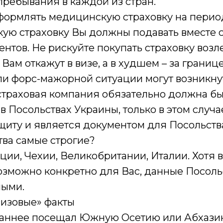
пребывания в каждой из стран.
формлять медицинскую страховку на перио
кую страховку Вы должны подавать вместе 
нтов. Не рискуйте покупать страховку возле
Вам откажут в визе, а в худшем – за границ
ли форс-мажорной ситуации могут возникну
страховая компания обязательно должна бы
в Посольствах Украины, только в этом случа
щиту и является документом для Посольств
тва самые строгие?
ции, Чехии, Великобритании, Италии. Хотя 
озможно конкретно для Вас, данные Посоль
ными.
изовые» факты
раннее посещал Южную Осетию или Абхазию