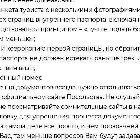
олее менее одинаковый:
анкета туриста с несколькими фотографиям
ех страниц внутреннего паспорта, включая 
дствоваться принципом – «лучше подать б
ем меньше»;
 и ксерокопию первой страницы, но обрати
паспорта не должен истекать раньше трех 
ствия визы;
ионный номер
ечня документов всегда нужно отталкиватьс
 официальном сайте Посольства. Не слушай
 не просматривайте сомнительные сайты в 
ловку для упрощения процесса документоо
а самом деле все просто, и чем прозрачней
ас, тем меньше вопросов Вам будут задава