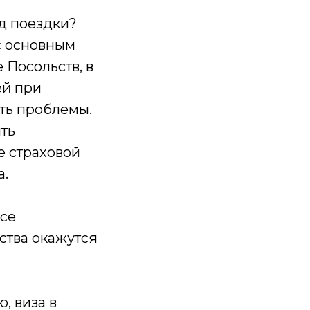
д поездки?
с основным
 Посольств, в
ей при
ть проблемы.
ть
е страховой
а.
все
ства окажутся
, виза в