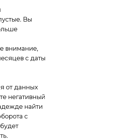
и
пустые. Вы
ольше
те внимание,
месяцев с даты
я от данных
те негативный
надежде найти
борота с
 будет
ть.