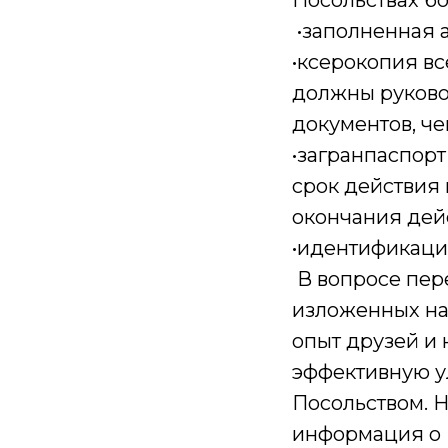
Посольствах б
•заполненная 
•ксерокопия вс
должны руково
документов, ч
•загранпаспорт
срок действия 
окончания дей
•идентификац
В вопросе пер
изложенных на
опыт друзей и
эффективную у
Посольством. Н
информация о В