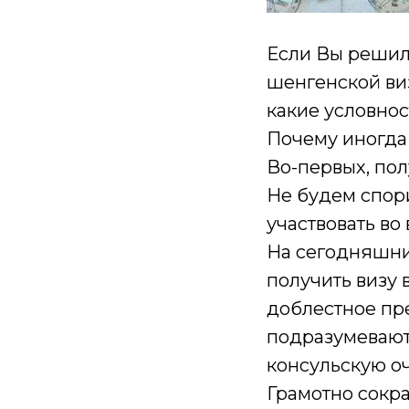
Если Вы решил
шенгенской виз
какие условнос
Почему иногда
Во-первых, пол
Не будем спори
участвовать во
На сегодняшний
получить визу 
доблестное пре
подразумеваютс
консульскую оч
Грамотно сокра