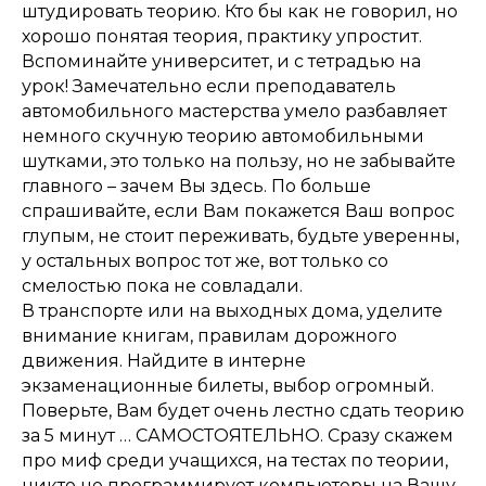
штудировать теорию. Кто бы как не говорил, но
хорошо понятая теория, практику упростит.
Вспоминайте университет, и с тетрадью на
урок! Замечательно если преподаватель
автомобильного мастерства умело разбавляет
немного скучную теорию автомобильными
шутками, это только на пользу, но не забывайте
главного – зачем Вы здесь. По больше
спрашивайте, если Вам покажется Ваш вопрос
глупым, не стоит переживать, будьте уверенны,
у остальных вопрос тот же, вот только со
смелостью пока не совладали.
В транспорте или на выходных дома, уделите
внимание книгам, правилам дорожного
движения. Найдите в интерне
экзаменационные билеты, выбор огромный.
Поверьте, Вам будет очень лестно сдать теорию
за 5 минут … САМОСТОЯТЕЛЬНО. Сразу скажем
про миф среди учащихся, на тестах по теории,
никто не программирует компьютеры на Вашу