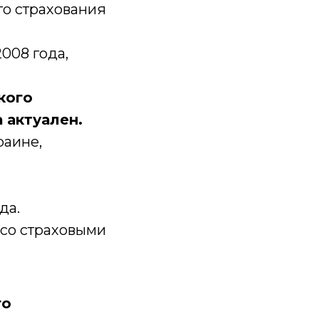
го страхования
008 года,
кого
 актуален.
раине,
да.
 со страховыми
го