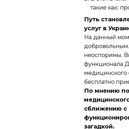
такие как: п
Путь становл
услуг в Украи
На данный мом
добровольным.
неоспоримы. В
функционала До
медицинского 
бесплатно прие
По мнению по
медицинского
сближению с 
функциониров
загадкой.