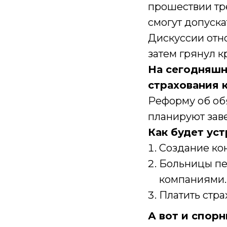
прошествии тре
смогут допуск
Дискуссии отно
затем грянул к
На сегодняшн
страхования к
Реформу об об
планируют заве
Как будет ус
Создание ко
Больницы пе
компаниями.
Платить стра
А вот и спор