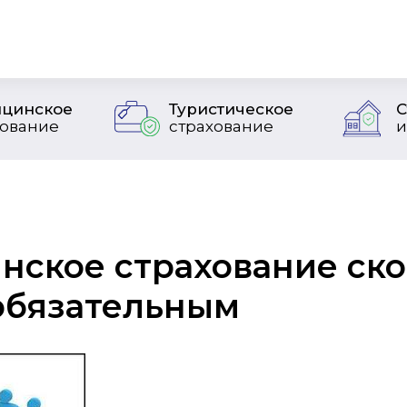
цинское
Туристическое
С
хование
страхование
и
нское страхование ск
обязательным