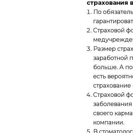
страхования в
По обязател
гарантирова
Страховой фо
медучрежден
Размер страх
заработной п
больше. А по
есть вероятн
страхование 
Страховой фо
заболевания 
своего карма
компании.
В стоматоло