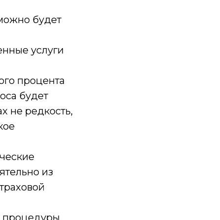
можно будет
енные услуги
ного процента
носа будет
х не редкость,
кое
ические
ятельно из
страховой
е процедуры,