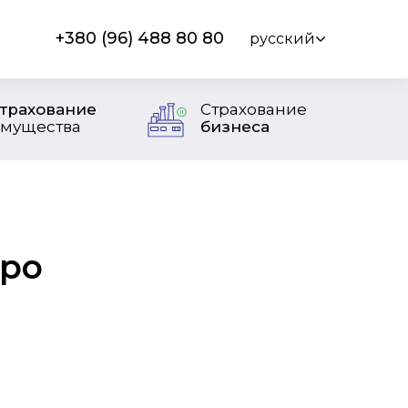
+380 (96) 488 80 80
русский
трахование
Страхование
мущества
бизнеса
оро