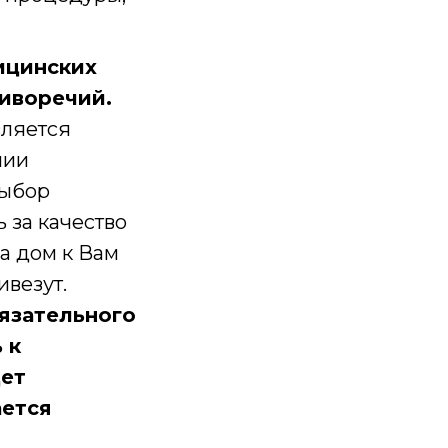
ицинских
тиворечий.
вляется
нии
выбор
 за качество
а дом к Вам
ивезут.
язательного
 к
дет
ается