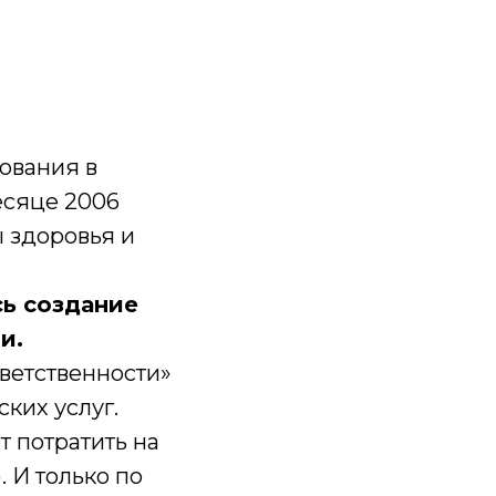
ования в
есяце 2006
 здоровья и
сь создание
и.
ветственности»
ких услуг.
т потратить на
. И только по