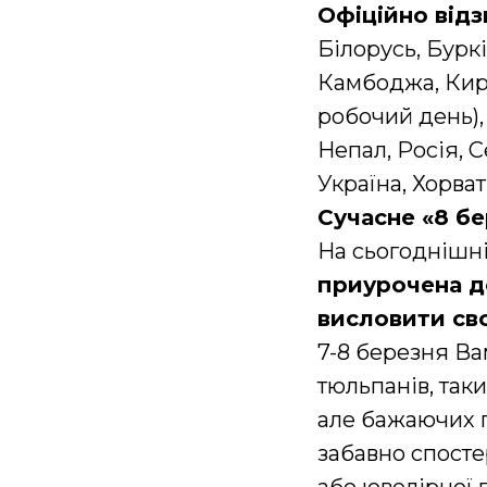
Офіційно від
Білорусь, Буркі
Камбоджа, Кирг
робочий день), 
Непал, Росія, С
Україна, Хорват
Сучасне «8 б
На сьогоднішн
приурочена до
висловити сво
7-8 березня Ва
тюльпанів, так
але бажаючих п
забавно спосте