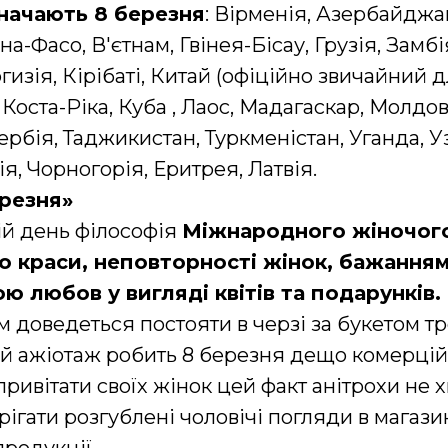
значають 8 березня
: Вірменія, Азербайджан
на-Фасо, В'єтнам, Гвінея-Бісау, Грузія, Замбі
изія, Кірібаті, Китай (офіційно звичайний д
Коста-Ріка, Куба , Лаос, Мадагаскар, Молдов
ербія, Таджикистан, Туркменістан, Уганда, У
ія, Чорногорія, Еритрея, Латвія.
ерезня»
ій день філософія
Міжнародного жіночог
 краси, неповторності жінок, бажанням
ю любов у вигляді квітів та подарунків.
м доведеться постояти в черзі за букетом т
ий ажіотаж робить 8 березня дещо комерці
ривітати своїх жінок цей факт анітрохи не 
рігати розгублені чоловічі погляди в магаз