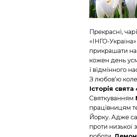
Прекрасні, чар
«ІНГО-Україна» 
прикрашати на
кожен день ус
і відмінного на
З любов'ю коле
Історія свята
Святкуванням
працівницям те
Йорку. Адже с
проти низької 
роботи.
Демон