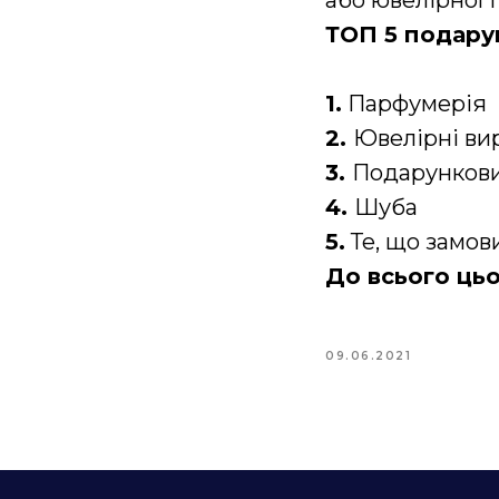
або ювелірної 
ТОП 5 подарун
1
.
Парфумерія
2.
Ювелірні ви
3.
Подарункови
4.
Шуба
5.
Те, що замови
До всього ць
09.06.2021