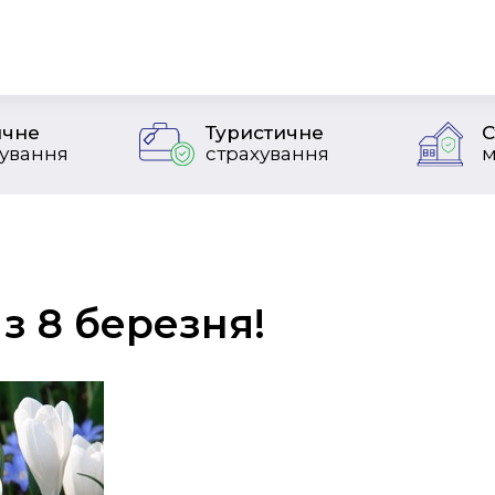
чне
Туристичне
С
хування
страхування
м
 з 8 березня!