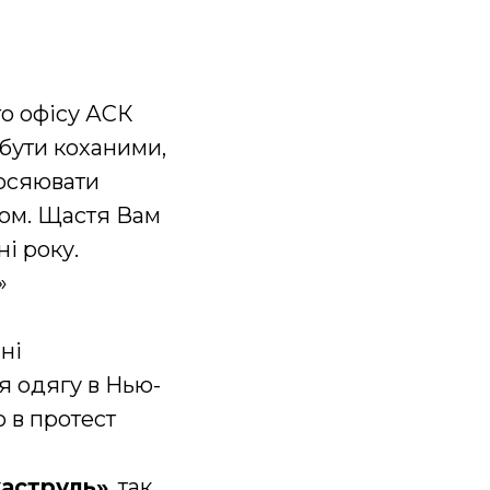
го офісу АСК
 бути коханими,
 осяювати
том. Щастя Вам
ні року.
»
ні
я одягу в Нью-
 в протест
аструль»
, так