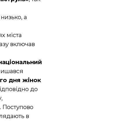
низько, а
ях міста
разу включав
 національний
лишався
го дня жінок
відповідно до
,
. Поступово
глядають в