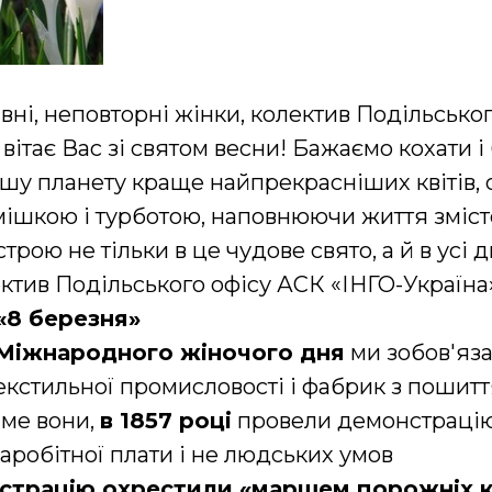
івні, неповторні жінки, колектив Подільсько
вітає Вас зі святом весни! Бажаємо кохати і
шу планету краще найпрекрасніших квітів,
мішкою і турботою, наповнюючи життя зміс
строю не тільки в це чудове свято, а й в усі д
ктив Подільського офісу АСК «ІНГО-Україна
 «8 березня»
Міжнародного жіночого дня
ми зобов'яза
кстильної промисловості і фабрик з пошитт
аме вони,
в 1857 році
провели демонстрацію
заробітної плати і не людських умов
страцію охрестили «маршем порожніх к