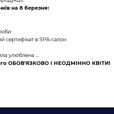
продукції.
ків на 8 березня:
роби
й сертифікат в SPA-салон
ла улюблена ...
ого ОБОВ'ЯЗКОВО І НЕОДМІННО КВІТИ!