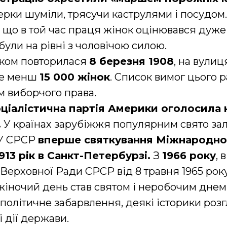
рки шуміли, трясучи каструлями і посудом.
, що в той час праця жінок оцінювався дуже 
були на рівні з чоловічою силою.
айком повторилася
8 березня 1908
, на вулиц
не менш
15 000 жінок
. Список вимог цього 
м виборчого права.
оціалістична партія Америки оголосила
.
У країнах зарубіжжя популярним свято за
У СРСР
вперше святкування Міжнародно
913 рік в Санкт-Петербурзі.
З
1966 року
, 
 Верховної Ради СРСР від 8 травня 1965 року
іночий день став святом і неробочим днем
 політичне забарвлення, деякі історики роз
 дії держави.