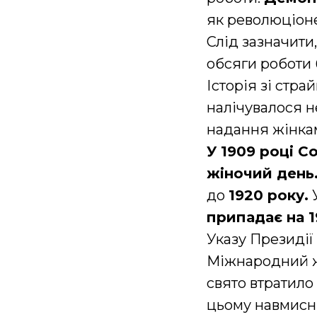
як революціоне
Слід зазначити
обсяги роботи 
Історія зі стр
налічувалося 
надання жінка
У 1909 році С
жіночий день
до
1920 року.
припадає на 1
Указу Президії
Міжнародний ж
свято втратило
цьому навмисні