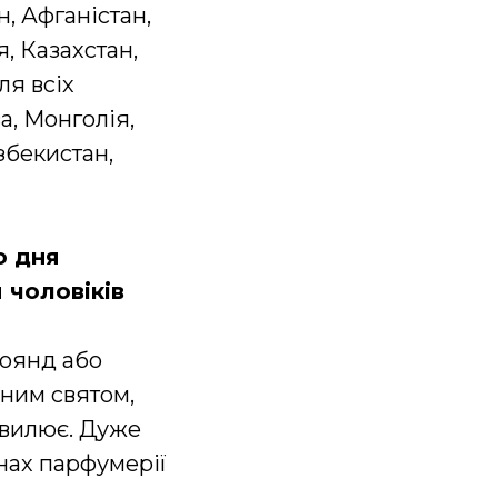
, Афганістан,
я, Казахстан,
ля всіх
а, Монголія,
збекистан,
о дня
 чоловіків
роянд або
йним святом,
хвилює. Дуже
инах парфумерії