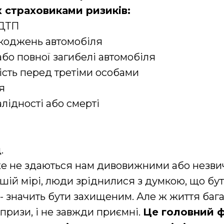
 страховиками ризиків:
 ДТП
коджень автомобіля
бо повної загибелі автомобіля
ість перед третіми особами
я
алідності або смерті
.
же не здаються нам дивовижними або незви
шій мірі, люди зріднилися з думкою, що бу
- значить бути захищеним. Але ж життя бага
ризи, і не завжди приємні.
Це головний 