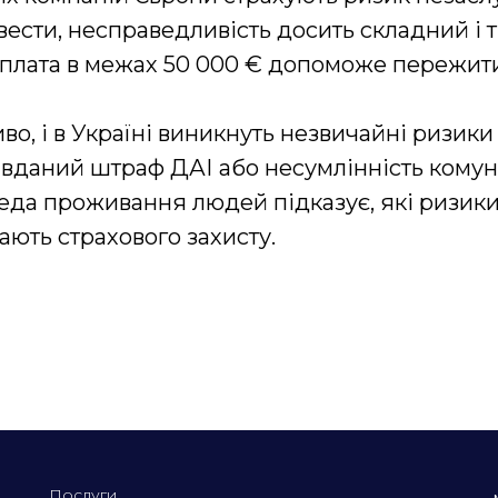
вести, несправедливість досить складний і 
иплата в межах 50 000 € допоможе пережит
во, і в Україні виникнуть незвичайні ризики
авданий штраф ДАІ або несумлінність кому
еда проживання людей підказує, які ризик
ають страхового захисту.
Послуги