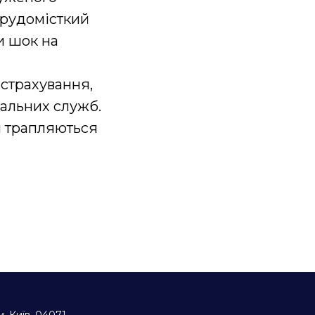
трудомісткий
и шок на
 страхування,
нальних служб.
и трапляються