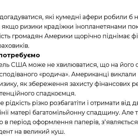
догадуватися, які кумедні афери робили б 
, якщо ризики крадіжки інопланетянами по
ість громадян Америки щорічно піднімає ф
раховиків.
 потребуємо
ель США може не хвилюватися, що на його
есподіваного «родича». Американці виклал
изику, як збереження захисту фінансових ре
отенційного спадкоємця.
 рідкість різко розбагатіти і отримати від 
лінії матері багатомільйонну спадщину. Але 
о в період оформлення паперів, з'являється
ент на великий куш.