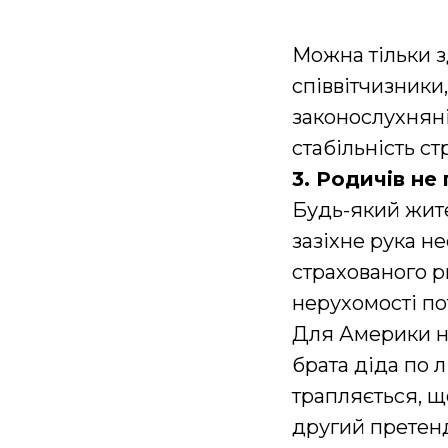
Можна тільки з
співвітчизники
законослухнян
стабільність ст
3. Родичів не
Будь-який жит
зазіхне рука н
страхованого р
нерухомості п
Для Америки не
брата діда по 
трапляється, щ
другий претенд