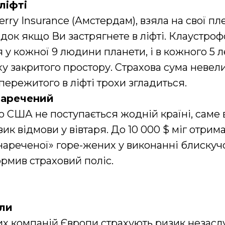
ліфті
rry Insurance (Амстердам), взяла на свої пл
адок якщо Ви застрягнете в ліфті. Клаустроф
я у кожної 9 людини планети, і в кожного 5 
у закритого простору. Страхова сума невелик
пережитого в ліфті трохи згладиться.
наречений
ю США не поступається жодній країні, саме 
ик відмови у вівтаря. До 10 000 $ міг отрим
нареченої» горе-жених у виконанні блискуч
ормив страховий поліс.
яли
их компаній Європи страхують ризик незас