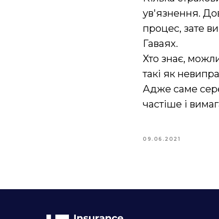
ув'язнення. До
процес, зате в
Гаваях.
Хто знає, можли
такі як невипр
Адже саме сер
частіше і вимаг
09.06.2021