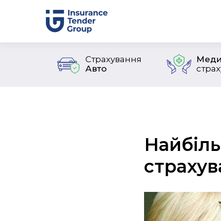
Страхування
Меди
Авто
стра
Найбіль
страхув