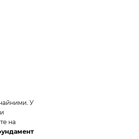
чайними. У
ти
те на
фундамент