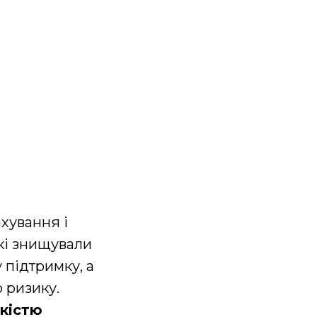
ахування і
кі знищували
 підтримку, а
 ризику.
кістю