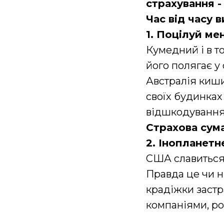
страхування -
Час від часу 
1. Поцілуй ме
Кумедний і в т
його полягає у
Австралія киши
своїх будинках
відшкодування т
Страхова сум
2. Інопланетн
США славиться
Правда це чи н
крадіжки заст
компаніями, ро