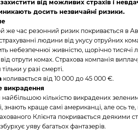
 захистити від можливих страхів і невда
виникають досить незвичайні ризики.
не
ой же час резонний ризик покривається в Авс
 страхуванні людини від укусу отруйних кома
ть небезпечнюї живністю, щорічно тисячі 
 від отрути комах. Страхова компанія виплач
ільки у разі смерті.
а
коливається від 10 000 до 45 000 €.
е викрадення
 найбільшою кількістю викрадених зеленим
і, знають краще самі американці, але ось те
рахованого Клієнта покривається деякими с
збурхує уяву багатьох фантазерів.