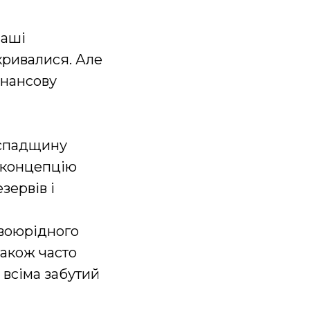
наші
кривалися. Але
інансову
 спадщину
и концепцію
зервів і
двоюрідного
також часто
 всіма забутий