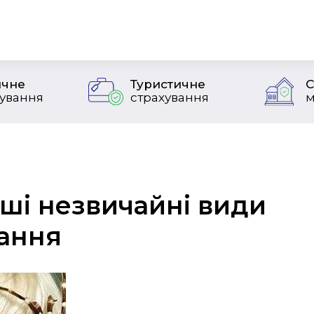
чне
Туристичне
С
хування
страхування
м
ші незвичайні види
ання