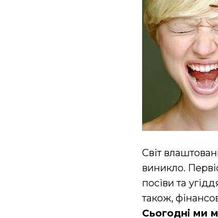
Світ влаштован
виникло. Перві
посіви та угід
також, фінансо
Сьогодні ми 