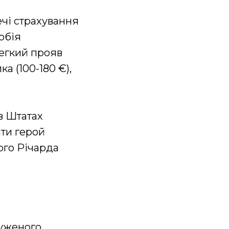
ечі страхування
обія
легкий прояв
а (100-180 €),
в Штатах
ати герой
ого Річарда
луженого