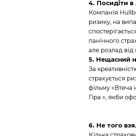
4. Посидіти в 
Компанія Hullbe
ризику, на вип
спостерігаєтьс
панічного страх
але розлад від 
5. Нещасний 
За креативніст
страхується риз
фільму «Втеча 
Гіра », якби оф
6. Не того вз
Кілька страхов