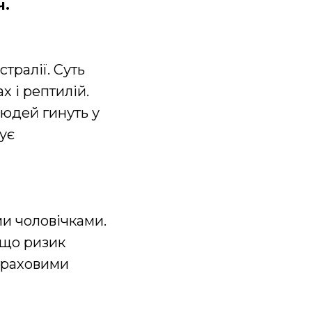
ч.
тралії. Суть
х і рептилій.
людей гинуть у
ує
и чоловічками.
, що ризик
траховими