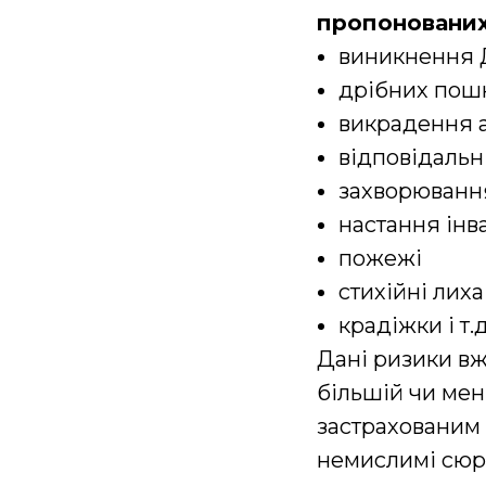
пропонованих
виникнення
дрібних пош
викрадення а
відповідальн
захворюванн
настання інв
пожежі
стихійні лиха
крадіжки і т.д
Дані ризики в
більшій чи мен
застрахованим 
немислимі сюрп