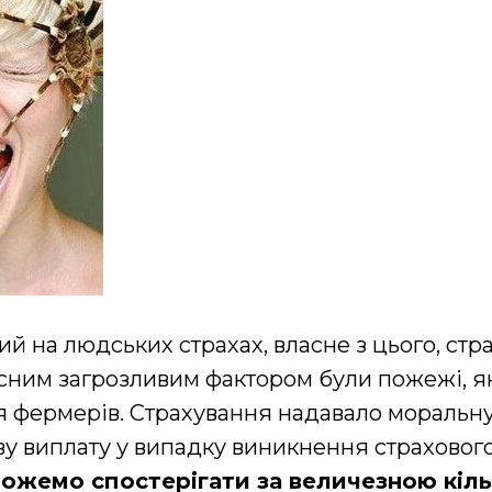
ий на людських страхах, власне з цього, стр
сним загрозливим фактором були пожежі, я
дя фермерів. Страхування надавало моральну
ву виплату у випадку виникнення страхового
можемо спостерігати за величезною кіль