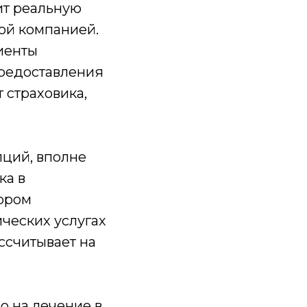
ит реальную
вой компанией.
иенты
предоставления
 страховика,
пций, вполне
ка в
тором
ических услугах
ссчитывает на
о на лечение в