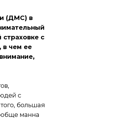
и (ДМС) в
внимательный
 страховке с
 в чем ее
 внимание,
ов,
людей с
того, большая
вообще манна