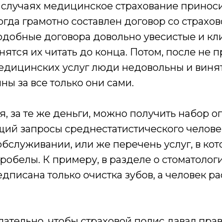
х случаях медицинское страхование принос
когда грамотно составлен договор со страхо
подобные договора довольно увесистые и кл
нятся их читать до конца. Потом, после не 
едицинских услуг люди недовольны и винят
ны за все только они сами.
я, за те же деньги, можно получить набор о
ий запросы среднестатистического челове
бслуживании, или же перечень услуг, в ко
робелы. К примеру, в разделе о стоматолог
дписана только очистка зубов, а человек ра
лательно, чтобы страховой полис давал прав